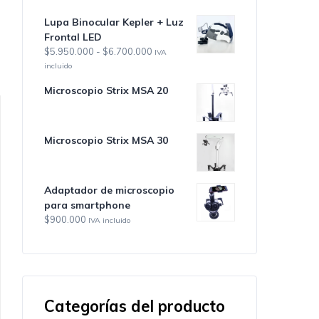
precios:
Lupa Binocular Kepler + Luz
desde
Frontal LED
$4.400.000
hasta
Rango
$
5.950.000
-
$
6.700.000
IVA
$5.100.000
de
incluido
precios:
Microscopio Strix MSA 20
desde
$5.950.000
hasta
$6.700.000
Microscopio Strix MSA 30
Adaptador de microscopio
para smartphone
$
900.000
IVA incluido
Categorías del producto