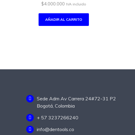
$
4.000.000
IVA incluido
AÑADIR AL CARRITO
Sede Adm Av Carrera 24#72-31 P2
Bogotá, Colombia
+ 57 3237266240
info@dentools.co