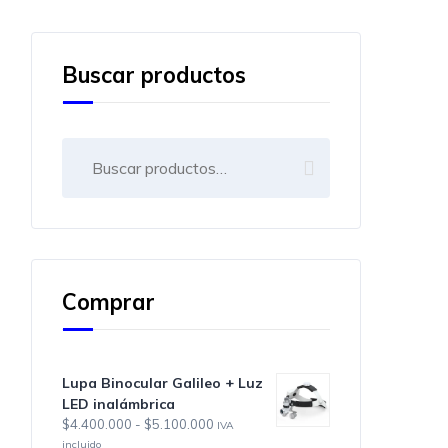
Buscar productos
Buscar
por:
Comprar
Lupa Binocular Galileo + Luz
LED inalámbrica
Rango
$
4.400.000
-
$
5.100.000
IVA
de
incluido