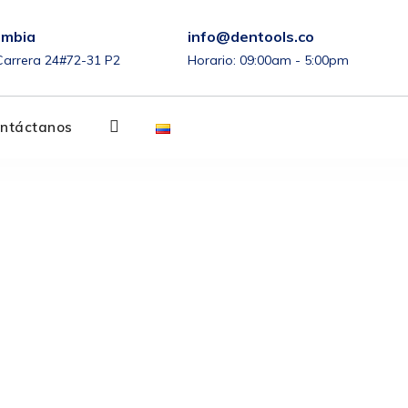
ombia
info@dentools.co
arrera 24#72-31 P2
Horario: 09:00am - 5:00pm
Cuenta
ntáctanos