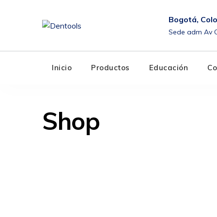
Skip
to
Bogotá, Col
content
Sede adm Av C
Inicio
Productos
Educación
Co
Shop